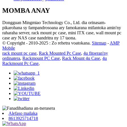
MOMBA ANAY
Dongguan Mingmiao Technology Co., Ltd. dia orinasam-
pikarohana sy fampandrosoana ary famokarana mifantoka amin'ny
raharaha server, rack mount pc case, mini ITX case, wall mount pc
case ary NAS case nandritra ny 17 taona.
© Copyright - 2010-2025 : Zo rehetra voatokana.
Sitemap
-
AMP
Mobile
rack mount pc case
,
Rack Mounted Pc Case
,
4u fitoeran'ny
ordinatera
,
Rackmount PC Case
,
Rack Mount 4u Case
,
4u
Rackmount Pc Case
,
Alefaso mailaka
8613925714718