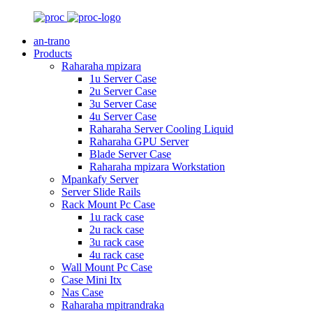
an-trano
Products
Raharaha mpizara
1u Server Case
2u Server Case
3u Server Case
4u Server Case
Raharaha Server Cooling Liquid
Raharaha GPU Server
Blade Server Case
Raharaha mpizara Workstation
Mpankafy Server
Server Slide Rails
Rack Mount Pc Case
1u rack case
2u rack case
3u rack case
4u rack case
Wall Mount Pc Case
Case Mini Itx
Nas Case
Raharaha mpitrandraka