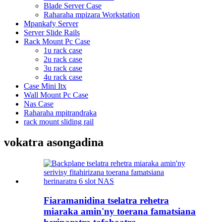
Blade Server Case
Raharaha mpizara Workstation
Mpankafy Server
Server Slide Rails
Rack Mount Pc Case
1u rack case
2u rack case
3u rack case
4u rack case
Case Mini Itx
Wall Mount Pc Case
Nas Case
Raharaha mpitrandraka
rack mount sliding rail
vokatra asongadina
Fiaramanidina tselatra rehetra
miaraka amin'ny toerana famatsiana