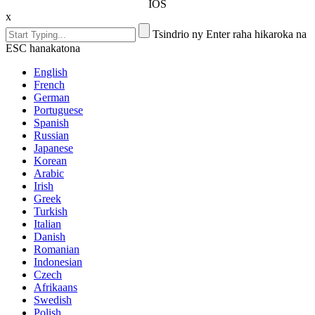
IOS
x
Tsindrio ny Enter raha hikaroka na
ESC hanakatona
English
French
German
Portuguese
Spanish
Russian
Japanese
Korean
Arabic
Irish
Greek
Turkish
Italian
Danish
Romanian
Indonesian
Czech
Afrikaans
Swedish
Polish