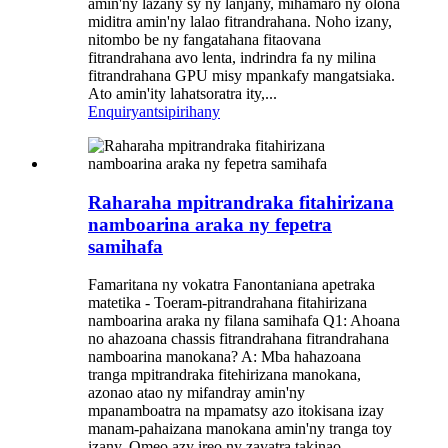
amin'ny lazany sy ny lanjany, mihamaro ny olona
miditra amin'ny lalao fitrandrahana. Noho izany,
nitombo be ny fangatahana fitaovana
fitrandrahana avo lenta, indrindra fa ny milina
fitrandrahana GPU misy mpankafy mangatsiaka.
Ato amin'ity lahatsoratra ity,...
Enquiry
antsipirihany
Raharaha mpitrandraka fitahirizana
namboarina araka ny fepetra
samihafa
Famaritana ny vokatra Fanontaniana apetraka
matetika - Toeram-pitrandrahana fitahirizana
namboarina araka ny filana samihafa Q1: Ahoana
no ahazoana chassis fitrandrahana fitrandrahana
namboarina manokana? A: Mba hahazoana
tranga mpitrandraka fitehirizana manokana,
azonao atao ny mifandray amin'ny
mpanamboatra na mpamatsy azo itokisana izay
manam-pahaizana manokana amin'ny tranga toy
izany. Omeo azy ireo ny zavatra takinao