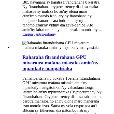
B85 havanana sy karatra fitrandrahana 8 karatra.
Ny fitrandrahana cryptocurrency dia lasa ezaka
mahasoa sy malaza ho an'ny olona maro
eran'izao tontolo izao, ary ny fiantohana ny
fampandehanana tsara indrindra sy ny
fahombiazan'ny vidiny dia zava-dehibe. Ato
amin'ity lahatsoratra ity dia hiresaka momba ny ...
Enquiry
antsipirihany
Raharaha fitrandrahana GPU
mivarotra mafana miaraka amin'ny
mpankafy mangatsiaka
Famariparitana ny vokatra Toerana fitrandrahana
GPU mivarotra mafana miaraka amin'ny
mpankafy mangatsiaka: Ny vahaolana tonga
lafatra ho an'ny mpitrandraka Cryptocurrency Ny
fitrandrahana Cryptocurrency dia lasa raharaham-
barotra mahasoa ho an'ny olona maro manerana
izao tontolo izao. Satria ny vola crypto toa an'i
Bitcoin sy Ethereum dia mitombo hatrany