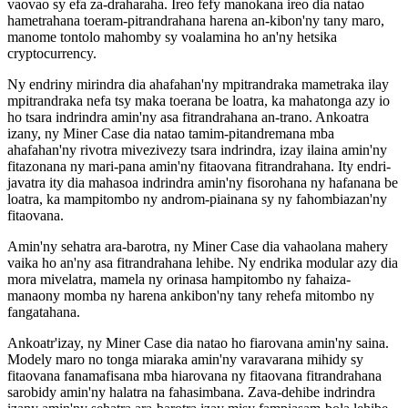
vaovao sy efa za-draharaha. Ireo fefy manokana ireo dia natao
hametrahana toeram-pitrandrahana harena an-kibon'ny tany maro,
manome tontolo mahomby sy voalamina ho an'ny hetsika
cryptocurrency.
Ny endriny mirindra dia ahafahan'ny mpitrandraka mametraka ilay
mpitrandraka nefa tsy maka toerana be loatra, ka mahatonga azy io
ho tsara indrindra amin'ny asa fitrandrahana an-trano. Ankoatra
izany, ny Miner Case dia natao tamim-pitandremana mba
ahafahan'ny rivotra mivezivezy tsara indrindra, izay ilaina amin'ny
fitazonana ny mari-pana amin'ny fitaovana fitrandrahana. Ity endri-
javatra ity dia mahasoa indrindra amin'ny fisorohana ny hafanana be
loatra, ka mampitombo ny androm-piainana sy ny fahombiazan'ny
fitaovana.
Amin'ny sehatra ara-barotra, ny Miner Case dia vahaolana mahery
vaika ho an'ny asa fitrandrahana lehibe. Ny endrika modular azy dia
mora mivelatra, mamela ny orinasa hampitombo ny fahaiza-
manaony momba ny harena ankibon'ny tany rehefa mitombo ny
fangatahana.
Ankoatr'izay, ny Miner Case dia natao ho fiarovana amin'ny saina.
Modely maro no tonga miaraka amin'ny varavarana mihidy sy
fitaovana fanamafisana mba hiarovana ny fitaovana fitrandrahana
sarobidy amin'ny halatra na fahasimbana. Zava-dehibe indrindra