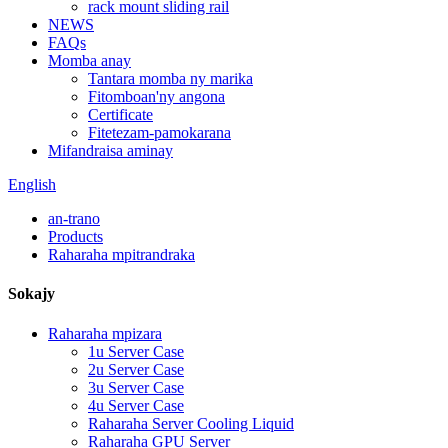
rack mount sliding rail
NEWS
FAQs
Momba anay
Tantara momba ny marika
Fitomboan'ny angona
Certificate
Fitetezam-pamokarana
Mifandraisa aminay
English
an-trano
Products
Raharaha mpitrandraka
Sokajy
Raharaha mpizara
1u Server Case
2u Server Case
3u Server Case
4u Server Case
Raharaha Server Cooling Liquid
Raharaha GPU Server