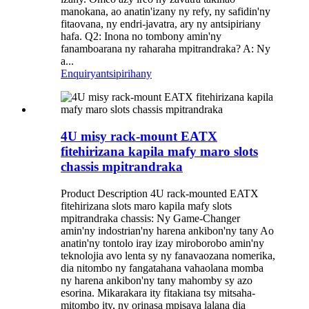
manokana, ao anatin'izany ny refy, ny safidin'ny
fitaovana, ny endri-javatra, ary ny antsipiriany
hafa. Q2: Inona no tombony amin'ny
fanamboarana ny raharaha mpitrandraka? A: Ny
a...
Enquiry
antsipirihany
4U misy rack-mount EATX
fitehirizana kapila mafy maro slots
chassis mpitrandraka
Product Description 4U rack-mounted EATX
fitehirizana slots maro kapila mafy slots
mpitrandraka chassis: Ny Game-Changer
amin'ny indostrian'ny harena ankibon'ny tany Ao
anatin'ny tontolo iray izay miroborobo amin'ny
teknolojia avo lenta sy ny fanavaozana nomerika,
dia nitombo ny fangatahana vahaolana momba
ny harena ankibon'ny tany mahomby sy azo
esorina. Mikarakara ity fitakiana tsy mitsaha-
mitombo ity, ny orinasa mpisava lalana dia