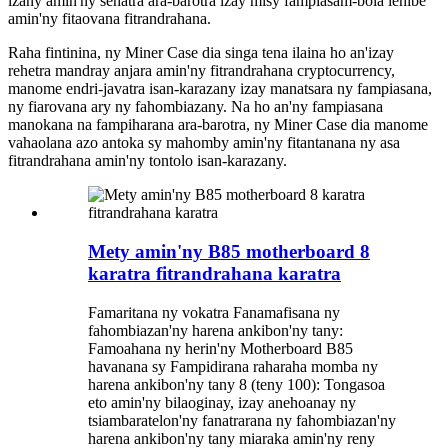
izany amin'ny sehatra ara-barotra izay misy fampiasam-bola lehibe
amin'ny fitaovana fitrandrahana.
Raha fintinina, ny Miner Case dia singa tena ilaina ho an'izay
rehetra mandray anjara amin'ny fitrandrahana cryptocurrency,
manome endri-javatra isan-karazany izay manatsara ny fampiasana,
ny fiarovana ary ny fahombiazany. Na ho an'ny fampiasana
manokana na fampiharana ara-barotra, ny Miner Case dia manome
vahaolana azo antoka sy mahomby amin'ny fitantanana ny asa
fitrandrahana amin'ny tontolo isan-karazany.
Mety amin'ny B85 motherboard 8
karatra fitrandrahana karatra
Famaritana ny vokatra Fanamafisana ny
fahombiazan'ny harena ankibon'ny tany:
Famoahana ny herin'ny Motherboard B85
havanana sy Fampidirana raharaha momba ny
harena ankibon'ny tany 8 (teny 100): Tongasoa
eto amin'ny bilaoginay, izay anehoanay ny
tsiambaratelon'ny fanatrarana ny fahombiazan'ny
harena ankibon'ny tany miaraka amin'ny reny