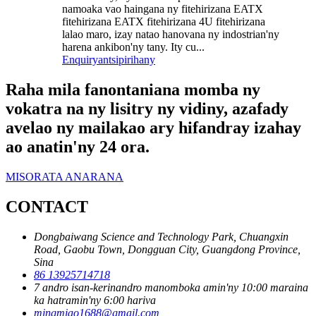
namoaka vao haingana ny fitehirizana EATX
fitehirizana EATX fitehirizana 4U fitehirizana
lalao maro, izay natao hanovana ny indostrian'ny
harena ankibon'ny tany. Ity cu...
Enquiry
antsipirihany
Raha mila fanontaniana momba ny
vokatra na ny lisitry ny vidiny, azafady
avelao ny mailakao ary hifandray izahay
ao anatin'ny 24 ora.
MISORATA ANARANA
CONTACT
Dongbaiwang Science and Technology Park, Chuangxin
Road, Gaobu Town, Dongguan City, Guangdong Province,
Sina
86 13925714718
7 andro isan-kerinandro manomboka amin'ny 10:00 maraina
ka hatramin'ny 6:00 hariva
mingmiao1688@gmail.com