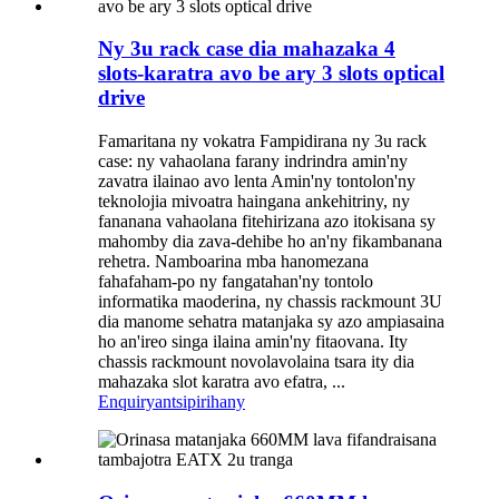
Ny 3u rack case dia mahazaka 4
slots-karatra avo be ary 3 slots optical
drive
Famaritana ny vokatra Fampidirana ny 3u rack
case: ny vahaolana farany indrindra amin'ny
zavatra ilainao avo lenta Amin'ny tontolon'ny
teknolojia mivoatra haingana ankehitriny, ny
fananana vahaolana fitehirizana azo itokisana sy
mahomby dia zava-dehibe ho an'ny fikambanana
rehetra. Namboarina mba hanomezana
fahafaham-po ny fangatahan'ny tontolo
informatika maoderina, ny chassis rackmount 3U
dia manome sehatra matanjaka sy azo ampiasaina
ho an'ireo singa ilaina amin'ny fitaovana. Ity
chassis rackmount novolavolaina tsara ity dia
mahazaka slot karatra avo efatra, ...
Enquiry
antsipirihany