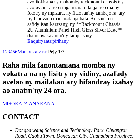
azo itokisana sy mahomby rackmount chassis tsy
azo ovaina. Ireo singa manan-danja ireo dia ny
fototry ny mpizara, ny fitaovan'ny tambajotra, ary
ny fitaovana manan-danja hafa. Anisan'ireo
safidy isan-karazany, ny **Rackmount Chassis
2U Aluminium Panel High Gloss Silver Edge**
dia miavaka amin'ny fampiasany...
Enquiry
antsipirihany
1
2
3
4
5
6
Manaraka >
>>
Pejy 1/7
Raha mila fanontaniana momba ny
vokatra na ny lisitry ny vidiny, azafady
avelao ny mailakao ary hifandray izahay
ao anatin'ny 24 ora.
MISORATA ANARANA
CONTACT
Dongbaiwang Science and Technology Park, Chuangxin
Road, Gaobu Town, Dongguan City, Guangdong Province,