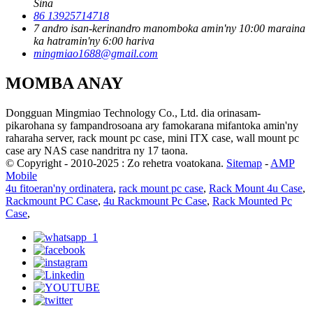
Sina
86 13925714718
7 andro isan-kerinandro manomboka amin'ny 10:00 maraina
ka hatramin'ny 6:00 hariva
mingmiao1688@gmail.com
MOMBA ANAY
Dongguan Mingmiao Technology Co., Ltd. dia orinasam-
pikarohana sy fampandrosoana ary famokarana mifantoka amin'ny
raharaha server, rack mount pc case, mini ITX case, wall mount pc
case ary NAS case nandritra ny 17 taona.
© Copyright - 2010-2025 : Zo rehetra voatokana.
Sitemap
-
AMP
Mobile
4u fitoeran'ny ordinatera
,
rack mount pc case
,
Rack Mount 4u Case
,
Rackmount PC Case
,
4u Rackmount Pc Case
,
Rack Mounted Pc
Case
,