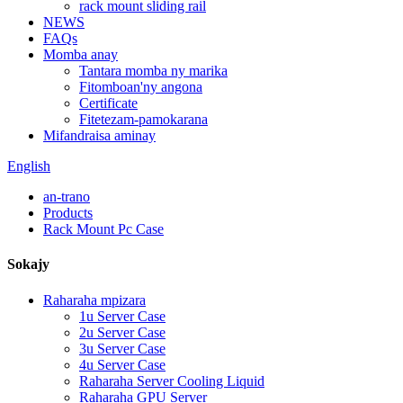
rack mount sliding rail
NEWS
FAQs
Momba anay
Tantara momba ny marika
Fitomboan'ny angona
Certificate
Fitetezam-pamokarana
Mifandraisa aminay
English
an-trano
Products
Rack Mount Pc Case
Sokajy
Raharaha mpizara
1u Server Case
2u Server Case
3u Server Case
4u Server Case
Raharaha Server Cooling Liquid
Raharaha GPU Server