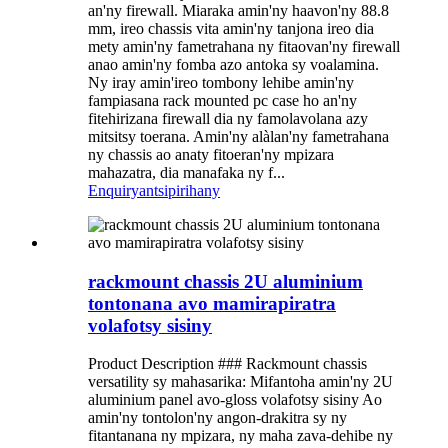
an'ny firewall. Miaraka amin'ny haavon'ny 88.8
mm, ireo chassis vita amin'ny tanjona ireo dia
mety amin'ny fametrahana ny fitaovan'ny firewall
anao amin'ny fomba azo antoka sy voalamina.
Ny iray amin'ireo tombony lehibe amin'ny
fampiasana rack mounted pc case ho an'ny
fitehirizana firewall dia ny famolavolana azy
mitsitsy toerana. Amin'ny alàlan'ny fametrahana
ny chassis ao anaty fitoeran'ny mpizara
mahazatra, dia manafaka ny f...
Enquiry
antsipirihany
rackmount chassis 2U aluminium
tontonana avo mamirapiratra
volafotsy sisiny
Product Description ### Rackmount chassis
versatility sy mahasarika: Mifantoha amin'ny 2U
aluminium panel avo-gloss volafotsy sisiny Ao
amin'ny tontolon'ny angon-drakitra sy ny
fitantanana ny mpizara, ny maha zava-dehibe ny