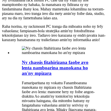
Ny fividianana rack mount PC case dia tsy vitan'ny hoe
mampitombo ny habaka, fa manatsara ny fidirana sy ny
fandaminana ihany koa. Mahay mametraka lohamilina na toeram-
piasana maro, ireo tranga ireo dia mety amin'ny foibe data, studio,
ary na dia ny fametrahana lalao aza.
Raha tsorina, ny rackmount PC tranga dia mihoatra noho ny fefy
vahaolana; fampiasam-bola stratejika amin'ny fotodrafitrasa
teknolojianao izy ireo. Tadiavo ireo karazana sy endri-javatra isan-
karazany hanatsarana ny traikefanao amin'ny informatika anio!
Ny chassis fitahirizana faobe avo
lenta namboarina manokana ho
an'ny mpizara
Famariparitana ny vokatra Fanamboarana
manokana ny mpizara ny chassis fitahirizana
faobe avo lenta: manome hery ny foibe angon-
drakitra Ao anatin'ny tontolon'ny teknolojia
mivoatra haingana, dia mitombo hatrany ny
fangatahana vahaolana amin'ny serivisy sy
fitahirizana avo lenta. Mitaky fitaovana manara-