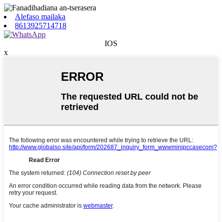
Alefaso mailaka
8613925714718
IOS
x