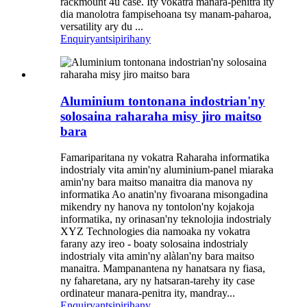
rackmount 4u case. Ity vokatra manara-penitra ity
dia manolotra fampisehoana tsy manam-paharoa,
versatility ary du ...
Enquiry
antsipirihany
Aluminium tontonana indostrian'ny
solosaina raharaha misy jiro maitso
bara
Famariparitana ny vokatra Raharaha informatika
indostrialy vita amin'ny aluminium-panel miaraka
amin'ny bara maitso manaitra dia manova ny
informatika Ao anatin'ny fivoarana misongadina
mikendry ny hanova ny tontolon'ny kojakoja
informatika, ny orinasan'ny teknolojia indostrialy
XYZ Technologies dia namoaka ny vokatra
farany azy ireo - boaty solosaina indostrialy
indostrialy vita amin'ny alàlan'ny bara maitso
manaitra. Mampanantena ny hanatsara ny fiasa,
ny faharetana, ary ny hatsaran-tarehy ity case
ordinateur manara-penitra ity, mandray...
Enquiry
antsipirihany