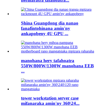
herinaratra tafahoatra...
Shina Guangdong dia nanao
fanafintohinana amin'ny
ankapobeny 4U GPU ...
manohana hery tafahoatra
550W/800W/1300W manohana EEB
...
tower workstation server case
mifanaraka amin'ny 360\24...