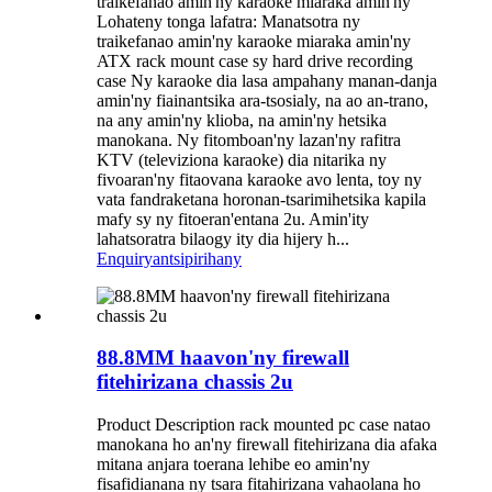
traikefanao amin'ny karaoke miaraka amin'ny
Lohateny tonga lafatra: Manatsotra ny
traikefanao amin'ny karaoke miaraka amin'ny
ATX rack mount case sy hard drive recording
case Ny karaoke dia lasa ampahany manan-danja
amin'ny fiainantsika ara-tsosialy, na ao an-trano,
na any amin'ny klioba, na amin'ny hetsika
manokana. Ny fitomboan'ny lazan'ny rafitra
KTV (televiziona karaoke) dia nitarika ny
fivoaran'ny fitaovana karaoke avo lenta, toy ny
vata fandraketana horonan-tsarimihetsika kapila
mafy sy ny fitoeran'entana 2u. Amin'ity
lahatsoratra bilaogy ity dia hijery h...
Enquiry
antsipirihany
88.8MM haavon'ny firewall
fitehirizana chassis 2u
Product Description rack mounted pc case natao
manokana ho an'ny firewall fitehirizana dia afaka
mitana anjara toerana lehibe eo amin'ny
fisafidianana ny tsara fitahirizana vahaolana ho