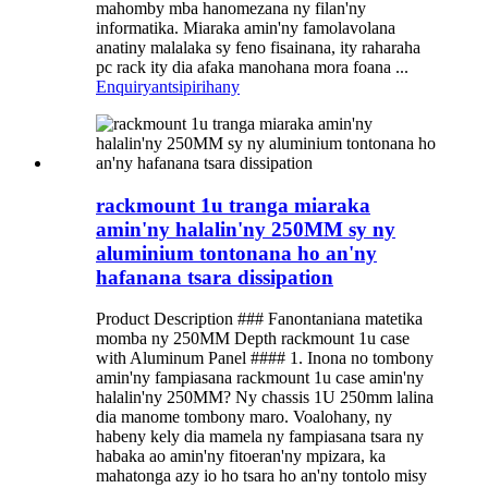
mahomby mba hanomezana ny filan'ny
informatika. Miaraka amin'ny famolavolana
anatiny malalaka sy feno fisainana, ity raharaha
pc rack ity dia afaka manohana mora foana ...
Enquiry
antsipirihany
rackmount 1u tranga miaraka
amin'ny halalin'ny 250MM sy ny
aluminium tontonana ho an'ny
hafanana tsara dissipation
Product Description ### Fanontaniana matetika
momba ny 250MM Depth rackmount 1u case
with Aluminum Panel #### 1. Inona no tombony
amin'ny fampiasana rackmount 1u case amin'ny
halalin'ny 250MM? Ny chassis 1U 250mm lalina
dia manome tombony maro. Voalohany, ny
habeny kely dia mamela ny fampiasana tsara ny
habaka ao amin'ny fitoeran'ny mpizara, ka
mahatonga azy io ho tsara ho an'ny tontolo misy