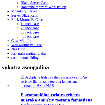
Blade Server Case
Raharaha mpizara Workstation
Mpankafy Server
Server Slide Rails
Rack Mount Pc Case
1u rack case
2u rack case
3u rack case
4u rack case
Case Mini Itx
Wall Mount Pc Case
Nas Case
Raharaha mpitrandraka
rack mount sliding rail
vokatra asongadina
Fiaramanidina tselatra rehetra
miaraka amin'ny toerana famatsiana