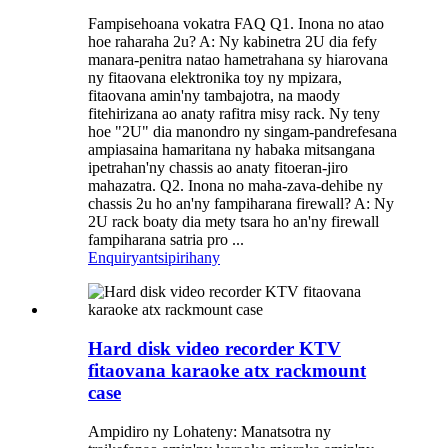
Fampisehoana vokatra FAQ Q1. Inona no atao
hoe raharaha 2u? A: Ny kabinetra 2U dia fefy
manara-penitra natao hametrahana sy hiarovana
ny fitaovana elektronika toy ny mpizara,
fitaovana amin'ny tambajotra, na maody
fitehirizana ao anaty rafitra misy rack. Ny teny
hoe "2U" dia manondro ny singam-pandrefesana
ampiasaina hamaritana ny habaka mitsangana
ipetrahan'ny chassis ao anaty fitoeran-jiro
mahazatra. Q2. Inona no maha-zava-dehibe ny
chassis 2u ho an'ny fampiharana firewall? A: Ny
2U rack boaty dia mety tsara ho an'ny firewall
fampiharana satria pro ...
Enquiry
antsipirihany
Hard disk video recorder KTV
fitaovana karaoke atx rackmount
case
Ampidiro ny Lohateny: Manatsotra ny