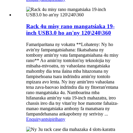
Rack 4u misy rano mangatsiaka 19-
inch USB3.0 ho an'ny 120\240\360
Famariparitana ny vokatra **Lohateny: Ny ho
avin'ny fampangatsiahana: fikatsahana ny
tombony amin'ny vata fampangatsiahana 4u misy
rano** Ao amin'ny tontolon'ny teknolojia tsy
mitsaha-mivoatra, ny vahaolana mangatsiaka
mahomby dia tena ilaina mba hitazonana ny
fampisehoana tsara indrindra amin'ny tontolo
mpizara avo lenta. Ny iray amin'ireo vahaolana
tena zava-baovao indrindra dia ny fitoeran'entana
rano mangatsiaka 4u. Namboarina mba
hifanaraka amin'ny vata 19-inch mahazatra, ireo
chassis ireo dia tsy vitan'ny hoe manome fahaiza-
manao mangatsiaka ambony fa manatsara ny
fampandehanana ankapobeny ny serivisy ...
Enquiry
antsipirihany