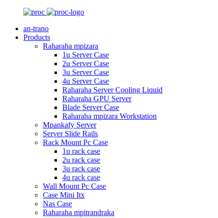
an-trano
Products
Raharaha mpizara
1u Server Case
2u Server Case
3u Server Case
4u Server Case
Raharaha Server Cooling Liquid
Raharaha GPU Server
Blade Server Case
Raharaha mpizara Workstation
Mpankafy Server
Server Slide Rails
Rack Mount Pc Case
1u rack case
2u rack case
3u rack case
4u rack case
Wall Mount Pc Case
Case Mini Itx
Nas Case
Raharaha mpitrandraka