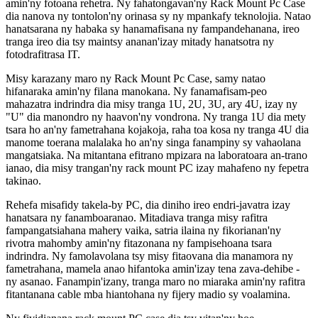
amin'ny fotoana rehetra. Ny fahatongavan'ny Rack Mount Pc Case
dia nanova ny tontolon'ny orinasa sy ny mpankafy teknolojia. Natao
hanatsarana ny habaka sy hanamafisana ny fampandehanana, ireo
tranga ireo dia tsy maintsy ananan'izay mitady hanatsotra ny
fotodrafitrasa IT.
Misy karazany maro ny Rack Mount Pc Case, samy natao
hifanaraka amin'ny filana manokana. Ny fanamafisam-peo
mahazatra indrindra dia misy tranga 1U, 2U, 3U, ary 4U, izay ny
"U" dia manondro ny haavon'ny vondrona. Ny tranga 1U dia mety
tsara ho an'ny fametrahana kojakoja, raha toa kosa ny tranga 4U dia
manome toerana malalaka ho an'ny singa fanampiny sy vahaolana
mangatsiaka. Na mitantana efitrano mpizara na laboratoara an-trano
ianao, dia misy trangan'ny rack mount PC izay mahafeno ny fepetra
takinao.
Rehefa misafidy takela-by PC, dia diniho ireo endri-javatra izay
hanatsara ny fanamboaranao. Mitadiava tranga misy rafitra
fampangatsiahana mahery vaika, satria ilaina ny fikorianan'ny
rivotra mahomby amin'ny fitazonana ny fampisehoana tsara
indrindra. Ny famolavolana tsy misy fitaovana dia manamora ny
fametrahana, mamela anao hifantoka amin'izay tena zava-dehibe -
ny asanao. Fanampin'izany, tranga maro no miaraka amin'ny rafitra
fitantanana cable mba hiantohana ny fijery madio sy voalamina.