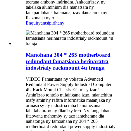
toerana ambony indrindra. Ankoatr'izay, ny
takelaka aluminium dia manatsara ny
fanaparitahana hafanana, izay ilaina amin'ny
fitazonana ny o...
Enquiry
antsipirihany
Manohana 304 * 265 motherboard
redundant famatsiana herinaratra
indostrialy rackmount 4u tranga
VIDEO Famaritana ny vokatra Advanced
Redundant Power Supply Industrial Computer
4U Rack Mount Chassis Efa misy izao!
Amin'izao tontolo mifaingana izao, miantehitra
mafy amin'ny rafitra informatika matanjaka ny
orinasa sy ny indostria mba hanomezana
fahafaham-po ny filan'izy ireo. Ny fangatahana
fitaovana mahomby sy azo ianteherana dia
nahatonga ny famoahana ny 304 * 265
motherboard redundant power supply indostrialy