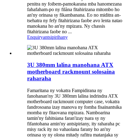
penitra ny foibem-pamokarana mba hanomezana
fahafaham-po ny filàna fitahirizana mitombo ho
an'ny orinasa sy fikambanana. Eo no miditra an-
tsehatra ny fefy fitahirizana faobe avo lenta natao
manokana ho an'ny mpizara. Ny chassis
fitahirizana faobe no ...
Enquiry
antsipirihany
3U 380mm lalina manohana ATX
motherboard rackmount solosaina
raharaha
Famaritana ny vokatra Fampidirana ny
fanohanan'ny 3U 380mm lalina indrindra ATX
motherboard rackmount computer case, vokatra
fandrosoana izay manova ny fomba fisainantsika
momba ny fitaovana mpizara. Namboarina
tamin'ny fahitsiana faran'izay tsara sy ny
fifantohana amin'ny antsipiriany, ity raharaha pc
misy rack ity no vahaolana farany ho an'ny
orinasa sy ny olona mitady rafitra matanjaka sy