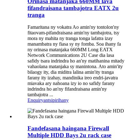
Orinasa matanjaka 660MM lava
fifandraisana tambajotra EATX 2u
tranga
Famaritana ny vokatra Ao amin'ny tontolon'ny
fitaovam-pifandraisana amin'ny tambajotra, tsy
mora ny mahita ny tranga tonga lafatra izay
manambatra ny fiasa sy ny fomba. Soa ihany fa
ny orinasa matanjaka 660MM Long EATX
Network Communications 2U Case dia lasa
safidy tsara indrindra ho an'ny matihanina mitady
vahaolana matanjaka sy manintona. Ato amin'ity
bilaogy ity, dia miditra lalina amin'ity tranga
farany ity izahay, mandinika ireo endri-javatra
miavaka ary nahoana izy io no safidy farany
indrindra ho an'ny fifandraisana amin'ny
tambajotra ...
Enquiry
antsipirihany
Fandefasana haingana Firewall
Multiple HDD Bays 2u rack case