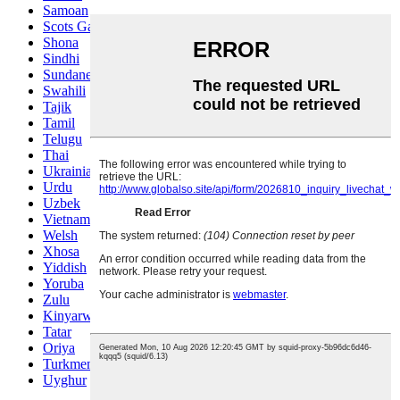
Samoan
Scots Gaelic
Shona
Sindhi
Sundanese
Swahili
Tajik
Tamil
Telugu
Thai
Ukrainian
Urdu
Uzbek
Vietnamese
Welsh
Xhosa
Yiddish
Yoruba
Zulu
Kinyarwanda
Tatar
Oriya
Turkmen
Uyghur