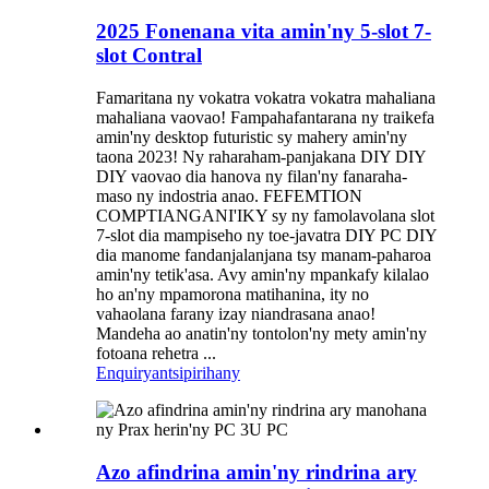
2025 Fonenana vita amin'ny 5-slot 7-
slot Contral
Famaritana ny vokatra vokatra vokatra mahaliana
mahaliana vaovao! Fampahafantarana ny traikefa
amin'ny desktop futuristic sy mahery amin'ny
taona 2023! Ny raharaham-panjakana DIY DIY
DIY vaovao dia hanova ny filan'ny fanaraha-
maso ny indostria anao. ⁣FEFEMTION
COMPTIANGANI'IKY sy ny famolavolana slot
7-slot dia mampiseho ny toe-javatra DIY PC DIY
dia manome fandanjalanjana tsy manam-paharoa
amin'ny tetik'asa. Avy amin'ny mpankafy kilalao
ho an'ny mpamorona matihanina, ity no
vahaolana farany izay niandrasana anao!
⁣Mandeha ao anatin'ny tontolon'ny mety amin'ny
fotoana rehetra ...
Enquiry
antsipirihany
Azo afindrina amin'ny rindrina ary