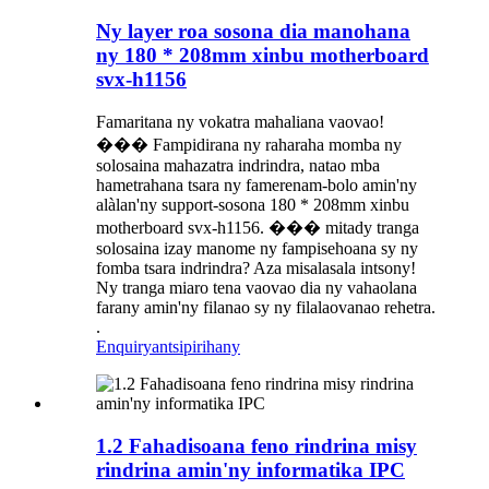
Ny layer roa sosona dia manohana
ny 180 * 208mm xinbu motherboard
svx-h1156
Famaritana ny vokatra mahaliana vaovao!
��� Fampidirana ny raharaha momba ny
solosaina mahazatra indrindra, natao mba
hametrahana tsara ny famerenam-bolo amin'ny
alàlan'ny support-sosona 180 * 208mm xinbu
motherboard svx-h1156. ��� mitady tranga
solosaina izay manome ny fampisehoana sy ny
fomba tsara indrindra? Aza misalasala intsony!
Ny tranga miaro tena vaovao dia ny vahaolana
farany amin'ny filanao sy ny filalaovanao rehetra.
.
Enquiry
antsipirihany
1.2 Fahadisoana feno rindrina misy
rindrina amin'ny informatika IPC