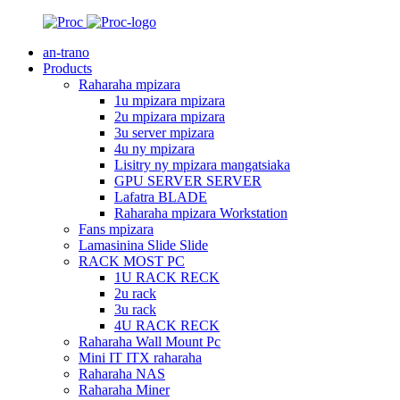
an-trano
Products
Raharaha mpizara
1u mpizara mpizara
2u mpizara mpizara
3u server mpizara
4u ny mpizara
Lisitry ny mpizara mangatsiaka
GPU SERVER SERVER
Lafatra BLADE
Raharaha mpizara Workstation
Fans mpizara
Lamasinina Slide Slide
RACK MOST PC
1U RACK RECK
2u rack
3u rack
4U RACK RECK
Raharaha Wall Mount Pc
Mini IT ITX raharaha
Raharaha NAS
Raharaha Miner