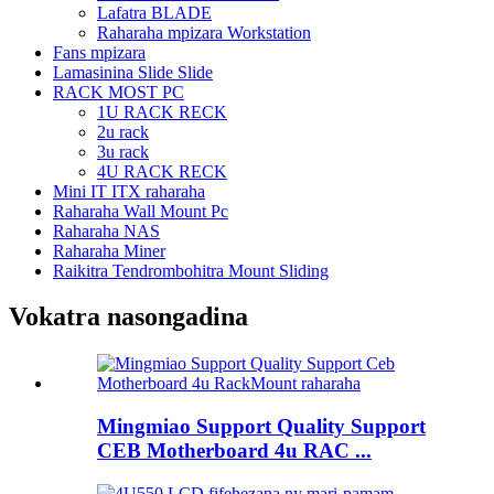
Lafatra BLADE
Raharaha mpizara Workstation
Fans mpizara
Lamasinina Slide Slide
RACK MOST PC
1U RACK RECK
2u rack
3u rack
4U RACK RECK
Mini IT ITX raharaha
Raharaha Wall Mount Pc
Raharaha NAS
Raharaha Miner
Raikitra Tendrombohitra Mount Sliding
Vokatra nasongadina
Mingmiao Support Quality Support
CEB Motherboard 4u RAC ...