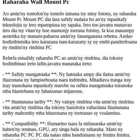
Raharaha Wall Mount Pc
Ao amin'ny tontolon'ny tontolo iainana tsy misy fotony, ny raharaha
Mount Pc Mount PC dia lasa safidy malaza ho an'ny mpankafy
teknolojia sy ireo mpampiasa tsy tapaka. Ireo toe-javatra manavao
ireo dia tsy vitan'ny hoe mamonjy toerana fotsiny, fa koa manampy
aestetika tsy manam-paharoa amin'ny fananganana rehetra. Andao
hodinihintsika ireo karazana isan-karazany sy ny endri-pandrefesana
ny rindrin'ny rindrina PC
Rehefa misafidy raharaha PC ao amin'ny rindrina, dia tokony
hodinihinao ireto lafin-javatra manaraka ireto:
- ** Safidy mangatsiaka **: Ny hatsiaka ampy dia ilaina amin'ny
fitazonana ny fampisehoana tsara indrindra. Mitadiava tranga iray
izay manohana mpankafy marobe na rafitra mangatsiaka tsiranoka
mba hiantohana ny fahaizanao mijanona.
- ** fitantanana tariby **: Ny valopy rindrina vita amin'ny rindrina
vita amin'ny rindrina dia tokony hanolotra vahaolana fitantanana
tariby mahomby mba hitazonana ny toetranao sy voalamina.
- ** Compatibility **: Hamarino tsara fa mifanaraka amin'ny
haben'ny reninao, GPU, ary singa hafa ny raharaha. Maro ny
raharaha PC PC PC dia natao mba handraisana ny fenitra fenitra,