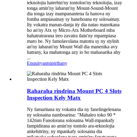
teknolojia hatrehin'ny tontolon'ny teknolojia, izay
tonga amin'ny laharan'ny Mount-Sound-Mount
dia tonga izay mampanantena fa hanova ny
fomba ampiasainay sy hanehoana ny solosainay.
Ity vokatra manan-danja ity dia natao manokana
ho an'ny Atx sy Micro-Atx Motherboard mba
hahatratrarana ireo zavatra ilain'ny mpampiasa
maro be. Ny famolavolana matotra sy ny stylish
an'ny laharan'ny Mount Wall dia manenika avy
hatrany, ka mahatonga azy io ho mahasarika ahy
...
Enquiry
antsipirihany
Raharaha rindrina Mount PC 4 Slots
Inspection Kely Matx
Ny famaritana ny vokatra dia ny fanelingelenana
ny solosaina namboarina: "Mahaleo toko 90 *
142mm Fanolorana solosaina Wall-mpankafy
fampidirana ao amin'ny tontolo ara-teknolojia
ankehitriny, ny mpankafy solosaina dia
mikatsaka vahaolana tsara amin'ny fanatsarana