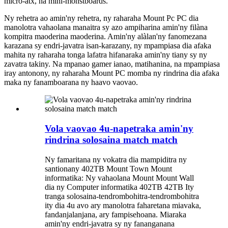
micro-atx, na mini-monstboards.
Ny rehetra ao amin'ny rehetra, ny raharaha Mount Pc PC dia
manolotra vahaolana manaitra sy azo ampiharina amin'ny filàna
kompitra maoderina maoderina. Amin'ny alàlan'ny fanomezana
karazana sy endri-javatra isan-karazany, ny mpampiasa dia afaka
mahita ny raharaha tonga lafatra hifanaraka amin'ny tiany sy ny
zavatra takiny. Na mpanao gamer ianao, matihanina, na mpampiasa
iray antonony, ny raharaha Mount PC momba ny rindrina dia afaka
maka ny fanamboarana ny haavo vaovao.
Vola vaovao 4u-napetraka amin'ny
rindrina solosaina match match
Ny famaritana ny vokatra dia mampiditra ny
santionany 402TB Mount Town Mount
informatika: Ny vahaolana Mount Mount Wall
dia ny Computer informatika 402TB 42TB Ity
tranga solosaina-tendrombohitra-tendrombohitra
ity dia 4u avo ary manolotra faharetana miavaka,
fandanjalanjana, ary fampisehoana. Miaraka
amin'ny endri-javatra sy ny fananganana