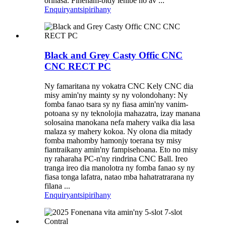
orinasa. Fihenam-bidy lehibe no av ...
Enquiry
antsipirihany
Black and Grey Casty Offic CNC
CNC RECT PC
Ny famaritana ny vokatra CNC Kely CNC dia
misy amin'ny mainty sy ny volondohany: Ny
fomba fanao tsara sy ny fiasa amin'ny vanim-
potoana sy ny teknolojia mahazatra, izay manana
solosaina manokana nefa mahery vaika dia lasa
malaza sy mahery kokoa. Ny olona dia mitady
fomba mahomby hamonjy toerana tsy misy
fiantraikany amin'ny fampisehoana. Eto no misy
ny raharaha PC-n'ny rindrina CNC Ball. Ireo
tranga ireo dia manolotra ny fomba fanao sy ny
fiasa tonga lafatra, natao mba hahatratrarana ny
filana ...
Enquiry
antsipirihany