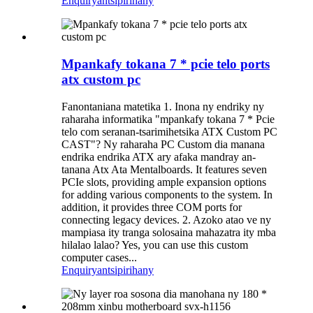
Enquiry
antsipirihany
Mpankafy tokana 7 * pcie telo ports
atx custom pc
Fanontaniana matetika 1. Inona ny endriky ny
raharaha informatika "mpankafy tokana 7 * Pcie
telo com seranan-tsarimihetsika ATX Custom PC
CAST"? Ny raharaha PC Custom dia manana
endrika endrika ATX ary afaka mandray an-
tanana Atx Ata Mentalboards. It features seven
PCIe slots, providing ample expansion options
for adding various components to the system. In
addition, it provides three COM ports for
connecting legacy devices. 2. Azoko atao ve ny
mampiasa ity tranga solosaina mahazatra ity mba
hilalao lalao? Yes, you can use this custom
computer cases...
Enquiry
antsipirihany