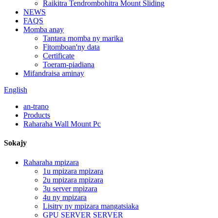
Raikitra Tendrombohitra Mount Sliding
NEWS
FAQS
Momba anay
Tantara momba ny marika
Fitomboan'ny data
Certificate
Toeram-piadiana
Mifandraisa aminay
English
an-trano
Products
Raharaha Wall Mount Pc
Sokajy
Raharaha mpizara
1u mpizara mpizara
2u mpizara mpizara
3u server mpizara
4u ny mpizara
Lisitry ny mpizara mangatsiaka
GPU SERVER SERVER