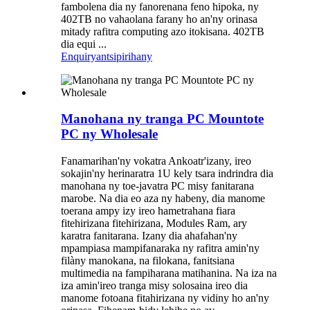
fambolena dia ny fanorenana feno hipoka, ny
402TB no vahaolana farany ho an'ny orinasa
mitady rafitra computing azo itokisana. 402TB
dia equi ...
Enquiry
antsipirihany
Manohana ny tranga PC Mountote
PC ny Wholesale
Fanamarihan'ny vokatra Ankoatr'izany, ireo
sokajin'ny herinaratra 1U kely tsara indrindra dia
manohana ny toe-javatra PC misy fanitarana
marobe. Na dia eo aza ny habeny, dia manome
toerana ampy izy ireo hametrahana fiara
fitehirizana fitehirizana, Modules Ram, ary
karatra fanitarana. Izany dia ahafahan'ny
mpampiasa mampifanaraka ny rafitra amin'ny
filàny manokana, na filokana, fanitsiana
multimedia na fampiharana matihanina. Na iza na
iza amin'ireo tranga misy solosaina ireo dia
manome fotoana fitahirizana ny vidiny ho an'ny