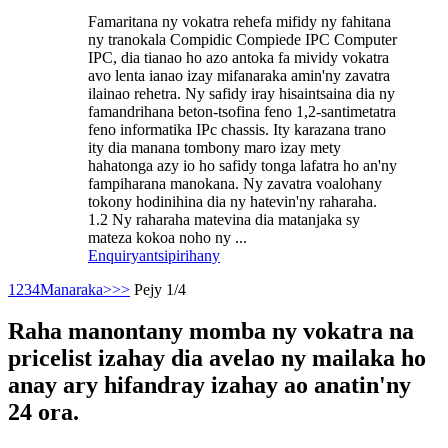
Famaritana ny vokatra rehefa mifidy ny fahitana
ny tranokala Compidic Compiede IPC Computer
IPC, dia tianao ho azo antoka fa mividy vokatra
avo lenta ianao izay mifanaraka amin'ny zavatra
ilainao rehetra. Ny safidy iray hisaintsaina dia ny
famandrihana beton-tsofina feno 1,2-santimetatra
feno informatika IPc chassis. Ity karazana trano
ity dia manana tombony maro izay mety
hahatonga azy io ho safidy tonga lafatra ho an'ny
fampiharana manokana. Ny zavatra voalohany
tokony hodinihina dia ny hatevin'ny raharaha.
1.2 Ny raharaha matevina dia matanjaka sy
mateza kokoa noho ny ...
Enquiry
antsipirihany
1
2
3
4
Manaraka>
>>
Pejy 1/4
Raha manontany momba ny vokatra na
pricelist izahay dia avelao ny mailaka ho
anay ary hifandray izahay ao anatin'ny
24 ora.