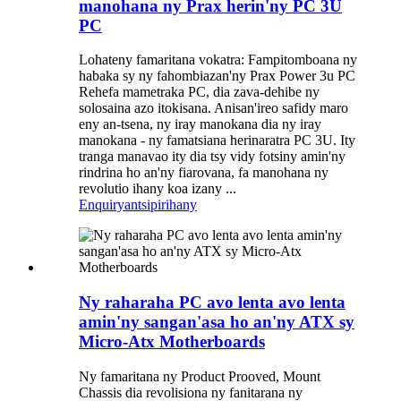
manohana ny Prax herin'ny PC 3U
PC
Lohateny famaritana vokatra: Fampitomboana ny
habaka sy ny fahombiazan'ny Prax Power 3u PC
Rehefa mametraka PC, dia zava-dehibe ny
solosaina azo itokisana. Anisan'ireo safidy maro
eny an-tsena, ny iray manokana dia ny iray
manokana - ny famatsiana herinaratra PC 3U. Ity
tranga manavao ity dia tsy vidy fotsiny amin'ny
rindrina ho an'ny fiarovana, fa manohana ny
revolutio ihany koa izany ...
Enquiry
antsipirihany
Ny raharaha PC avo lenta avo lenta
amin'ny sangan'asa ho an'ny ATX sy
Micro-Atx Motherboards
Ny famaritana ny Product Prooved, Mount
Chassis dia revolisiona ny fanitarana ny