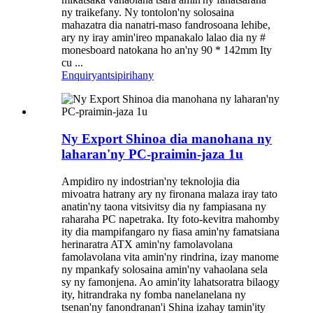
ny traikefany. Ny tontolon'ny solosaina
mahazatra dia nanatri-maso fandrosoana lehibe,
ary ny iray amin'ireo mpanakalo lalao dia ny #
monesboard natokana ho an'ny 90 * 142mm Ity
cu ...
Enquiry
antsipirihany
Ny Export Shinoa dia manohana ny
laharan'ny PC-praimin-jaza 1u
Ampidiro ny indostrian'ny teknolojia dia
mivoatra hatrany ary ny fironana malaza iray tato
anatin'ny taona vitsivitsy dia ny fampiasana ny
raharaha PC napetraka. Ity foto-kevitra mahomby
ity dia mampifangaro ny fiasa amin'ny famatsiana
herinaratra ATX amin'ny famolavolana
famolavolana vita amin'ny rindrina, izay manome
ny mpankafy solosaina amin'ny vahaolana sela
sy ny famonjena. Ao amin'ity lahatsoratra bilaogy
ity, hitrandraka ny fomba nanelanelana ny
tsenan'ny fanondranan'i Shina izahay tamin'ity