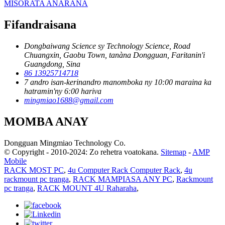
MISORATA ANARANA
Fifandraisana
Dongbaiwang Science sy Technology Science, Road
Chuangxin, Gaobu Town, tanàna Dongguan, Faritanin'i
Guangdong, Sina
86 13925714718
7 andro isan-kerinandro manomboka ny 10:00 maraina ka
hatramin'ny 6:00 hariva
mingmiao1688@gmail.com
MOMBA ANAY
Dongguan Mingmiao Technology Co.
© Copyright - 2010-2024: Zo rehetra voatokana.
Sitemap
-
AMP
Mobile
RACK MOST PC
,
4u Computer Rack Computer Rack
,
4u
rackmount pc tranga
,
RACK MAMPIASA ANY PC
,
Rackmount
pc tranga
,
RACK MOUNT 4U Raharaha
,