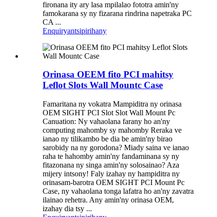
fironana ity ary lasa mpilalao fototra amin'ny
famokarana sy ny fizarana rindrina napetraka PC
CA ...
Enquiry
antsipirihany
Orinasa OEEM fito PCI mahitsy
Leflot Slots Wall Mountc Case
Famaritana ny vokatra Mampiditra ny orinasa
OEM SIGHT PCI Slot Slot Wall Mount Pc
Canuation: Ny vahaolana farany ho an'ny
computing mahomby sy mahomby Reraka ve
ianao ny tilikambo be dia be amin'ny birao
sarobidy na ny gorodona? Miady saina ve ianao
raha te hahomby amin'ny fandaminana sy ny
fitazonana ny singa amin'ny solosainao? Aza
mijery intsony! Faly izahay ny hampiditra ny
orinasam-barotra OEM SIGHT PCI Mount Pc
Case, ny vahaolana tonga lafatra ho an'ny zavatra
ilainao rehetra. Any amin'ny orinasa OEM,
izahay dia tsy ...