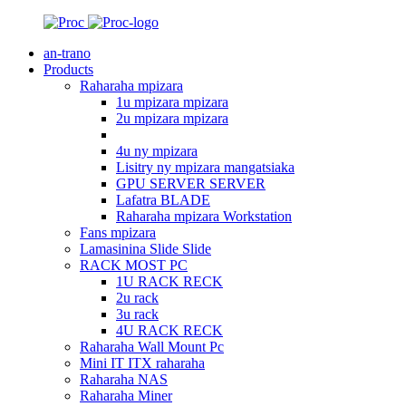
an-trano
Products
Raharaha mpizara
1u mpizara mpizara
2u mpizara mpizara
4u ny mpizara
Lisitry ny mpizara mangatsiaka
GPU SERVER SERVER
Lafatra BLADE
Raharaha mpizara Workstation
Fans mpizara
Lamasinina Slide Slide
RACK MOST PC
1U RACK RECK
2u rack
3u rack
4U RACK RECK
Raharaha Wall Mount Pc
Mini IT ITX raharaha
Raharaha NAS
Raharaha Miner