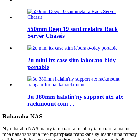
550mm Deep 19 santimetatra Rack
Server Chassis
2u mini itx case slim laborato-bidy
portable
3u 380mm halalin'ny support atx atx
rackmount com ...
Raharaha NAS
Ny raharaha NAS, na ny tamba-jotra mitahiry tamba-jotra, natao
mba hahatratrarana ireo mpampiasa manokana sy matihanina mitady
safidy azo itokisana sy azo itokisana. Ity vokatra vaovao ity dia