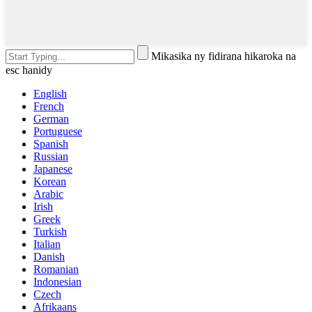
Mikasika ny fidirana hikaroka na
esc hanidy
English
French
German
Portuguese
Spanish
Russian
Japanese
Korean
Arabic
Irish
Greek
Turkish
Italian
Danish
Romanian
Indonesian
Czech
Afrikaans