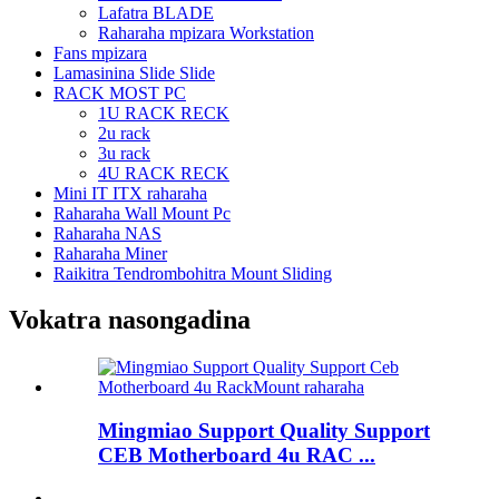
Lafatra BLADE
Raharaha mpizara Workstation
Fans mpizara
Lamasinina Slide Slide
RACK MOST PC
1U RACK RECK
2u rack
3u rack
4U RACK RECK
Mini IT ITX raharaha
Raharaha Wall Mount Pc
Raharaha NAS
Raharaha Miner
Raikitra Tendrombohitra Mount Sliding
Vokatra nasongadina
Mingmiao Support Quality Support
CEB Motherboard 4u RAC ...