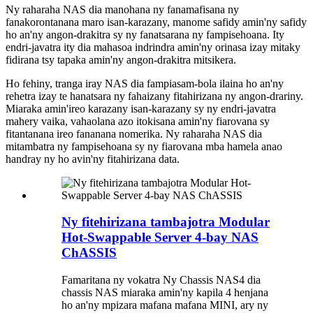
Ny raharaha NAS dia manohana ny fanamafisana ny
fanakorontanana maro isan-karazany, manome safidy amin'ny safidy
ho an'ny angon-drakitra sy ny fanatsarana ny fampisehoana. Ity
endri-javatra ity dia mahasoa indrindra amin'ny orinasa izay mitaky
fidirana tsy tapaka amin'ny angon-drakitra mitsikera.
Ho fehiny, tranga iray NAS dia fampiasam-bola ilaina ho an'ny
rehetra izay te hanatsara ny fahaizany fitahirizana ny angon-drariny.
Miaraka amin'ireo karazany isan-karazany sy ny endri-javatra
mahery vaika, vahaolana azo itokisana amin'ny fiarovana sy
fitantanana ireo fananana nomerika. Ny raharaha NAS dia
mitambatra ny fampisehoana sy ny fiarovana mba hamela anao
handray ny ho avin'ny fitahirizana data.
Ny fitehirizana tambajotra Modular
Hot-Swappable Server 4-bay NAS
ChASSIS
Famaritana ny vokatra Ny Chassis NAS4 dia
chassis NAS miaraka amin'ny kapila 4 henjana
ho an'ny mpizara mafana mafana MINI, ary ny