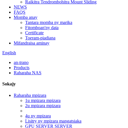
Raikitra Tendrombohitra Mount Sliding
NEWS
FAQS
Momba anay
Tantara momba ny marika
Fitomboan'ny data
Certificate
Toeram-piadiana
Mifandraisa aminay
English
an-trano
Products
Raharaha NAS
Sokajy
Raharaha mpizara
1u mpizara mpizara
2u mpizara mpizara
4u ny mpizara
Lisitry ny mpizara mangatsiaka
GPU SERVER SERVER