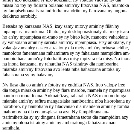
miasa ho toy ny fidiram-bolanao amin'ny fitaovana NAS, miantoka
ny fampisehoana tsara indrindra mandritra ny fiarovana ny angon-
drakitrao sarobidy.
Betsaka ny karazana NAS, izay samy mitovy amin'ny filàn'ny
mpampiasa manokana. Ohatra, ny desktop nasionaly dia mety tsara
ho an'ny mpampiasa an-trano sy ny birao kely, manome vahaolana
sy vahaolana amin'ny sariaka amin'ny mpampiasa. Etsy ankilany, ny
valan-javamaniry nas eo an-jatony dia mety amin'ny orinasa lehibe,
manolotra fanentanana mihamiratra sy ny fahaizana mampiditra am-
pampirahana amin'ny fotodrafitrasa misy mpizara efa misy. Na inona
na inona karazana, ny raharaha NAS tsirairay dia namboarina
miaraka amin'ny fitaovana avo lenta mba hahazoana antoka ny
fahatsorana sy ny halavany.
Ny fiasa dia eo amin'ny fototry ny endrika NAS. Ireo valopy ireo
dia tonga miaraka amin'ny bay fiara marobe, mamela ny mpampiasa
handroso mora foana. Ankoatr'izay, raharaha NAS maro no tonga
miaraka amin'ny rafitra mangatsiaka namboarina mba hisorohana ny
horohoro, ny fiantohana ny fitaovanao dia mandeha amin'ny fomba
mahomby na dia eo am-piasana aza. Ny fampidirana an-
tsarimihetsika sy ny dingana fametrahana tsotra dia mampiditra azy
amin'ny olona tsirairay amin'ny ambaratonga fahaiza-manao
samihafa.