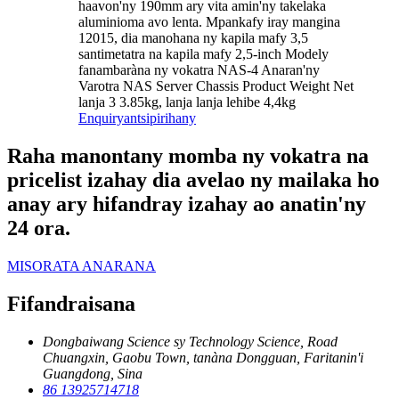
haavon'ny 190mm ary vita amin'ny takelaka
aluminioma avo lenta. Mpankafy iray mangina
12015, dia manohana ny kapila mafy 3,5
santimetatra na kapila mafy 2,5-inch Modely
fanambaràna ny vokatra NAS-4 Anaran'ny
Varotra NAS Server Chassis Product Weight Net
lanja 3 3.85kg, lanja lanja lehibe 4,4kg
Enquiry
antsipirihany
Raha manontany momba ny vokatra na
pricelist izahay dia avelao ny mailaka ho
anay ary hifandray izahay ao anatin'ny
24 ora.
MISORATA ANARANA
Fifandraisana
Dongbaiwang Science sy Technology Science, Road
Chuangxin, Gaobu Town, tanàna Dongguan, Faritanin'i
Guangdong, Sina
86 13925714718