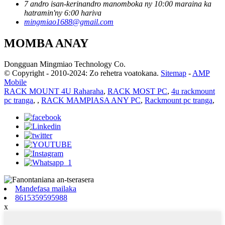
7 andro isan-kerinandro manomboka ny 10:00 maraina ka
hatramin'ny 6:00 hariva
mingmiao1688@gmail.com
MOMBA ANAY
Dongguan Mingmiao Technology Co.
© Copyright - 2010-2024: Zo rehetra voatokana.
Sitemap
-
AMP
Mobile
RACK MOUNT 4U Raharaha
,
RACK MOST PC
,
4u rackmount
pc tranga
,
,
RACK MAMPIASA ANY PC
,
Rackmount pc tranga
,
Mandefasa mailaka
8615359595988
x