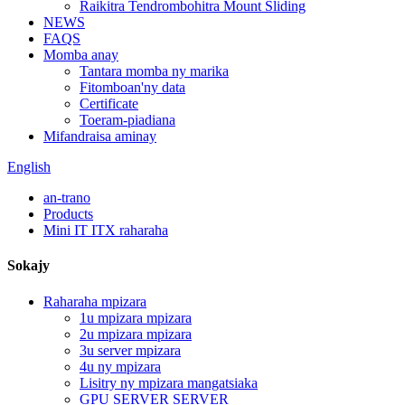
Raikitra Tendrombohitra Mount Sliding
NEWS
FAQS
Momba anay
Tantara momba ny marika
Fitomboan'ny data
Certificate
Toeram-piadiana
Mifandraisa aminay
English
an-trano
Products
Mini IT ITX raharaha
Sokajy
Raharaha mpizara
1u mpizara mpizara
2u mpizara mpizara
3u server mpizara
4u ny mpizara
Lisitry ny mpizara mangatsiaka
GPU SERVER SERVER