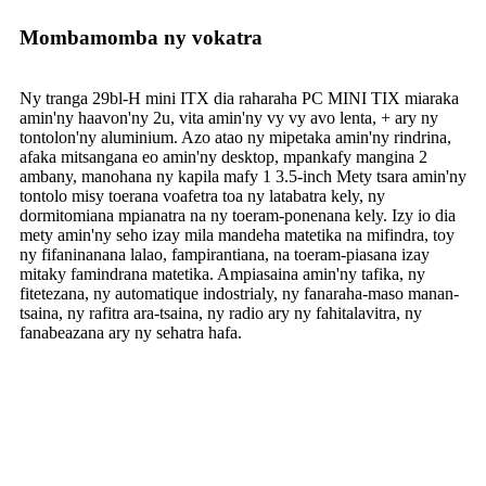
Mombamomba ny vokatra
Ny tranga 29bl-H mini ITX dia raharaha PC MINI TIX miaraka
amin'ny haavon'ny 2u, vita amin'ny vy vy avo lenta, + ary ny
tontolon'ny aluminium. Azo atao ny mipetaka amin'ny rindrina,
afaka mitsangana eo amin'ny desktop, mpankafy mangina 2
ambany, manohana ny kapila mafy 1 3.5-inch Mety tsara amin'ny
tontolo misy toerana voafetra toa ny latabatra kely, ny
dormitomiana mpianatra na ny toeram-ponenana kely. Izy io dia
mety amin'ny seho izay mila mandeha matetika na mifindra, toy
ny fifaninanana lalao, fampirantiana, na toeram-piasana izay
mitaky famindrana matetika. Ampiasaina amin'ny tafika, ny
fitetezana, ny automatique indostrialy, ny fanaraha-maso manan-
tsaina, ny rafitra ara-tsaina, ny radio ary ny fahitalavitra, ny
fanabeazana ary ny sehatra hafa.