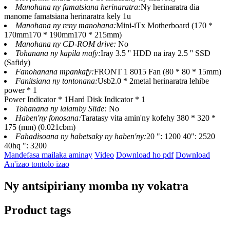
Manohana ny famatsiana herinaratra:
Ny herinaratra dia
manome famatsiana herinaratra kely 1u
Manohana ny reny manohana:
Mini-iTx Motherboard (170 *
170mm170 * 190mm170 * 215mm)
Manohana ny CD-ROM drive:
No
Tohanana ny kapila mafy:
Iray 3.5 '' HDD na iray 2.5 '' SSD
(Safidy)
Fanohanana mpankafy:
FRONT 1 8015 Fan (80 * 80 * 15mm)
Fanitsiana ny tontonana:
Usb2.0 * 2metal herinaratra lehibe
power * 1
Power Indicator * 1Hard Disk Indicator * 1
Tohanana ny lalamby Slide:
No
Haben'ny fonosana:
Taratasy vita amin'ny kofehy 380 * 320 *
175 (mm) (0.021cbm)
Fahadisoana ny habetsaky ny haben'ny:
20 ": 1200 40": 2520
40hq ": 3200
Mandefasa mailaka aminay
Video
Download ho pdf
Download
An'izao tontolo izao
Ny antsipiriany momba ny vokatra
Product tags