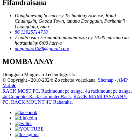
Fifandraisana
Dongbaiwang Science sy Technology Science, Road
Chuangxin, Gaobu Town, tanàna Dongguan, Faritanin'i
Guangdong, Sina
86 13925714718
7 andro isan-kerinandro manomboka ny 10:00 maraina ka
hatramin'ny 6:00 hariva
mingmiao1688@gmail.com
MOMBA ANAY
Dongguan Mingmiao Technology Co.
© Copyright - 2010-2024: Zo rehetra voatokana.
Sitemap
-
AMP
Mobile
RACK MOST PC
,
Rackmount pc tranga
,
4u rackmount pc tranga
,
4u Computer Rack Computer Rack
,
RACK MAMPIASA ANY
PC
,
RACK MOUNT 4U Raharaha
,