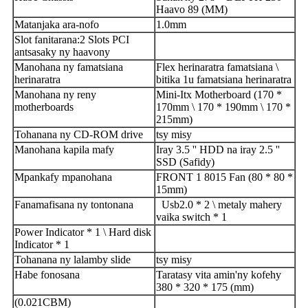
Haavo 89 (MM)
Matanjaka ara-nofo
1.0mm
Slot fanitarana
:
2 Slots PCI
antsasaky ny haavony
Manohana ny famatsiana
Flex herinaratra famatsiana \
herinaratra
bitika 1u famatsiana herinaratra
Manohana ny reny
Mini-Itx Motherboard (170 *
motherboards
170mm \ 170 * 190mm \ 170 *
215mm)
Tohanana ny CD-ROM drive
tsy misy
Manohana kapila mafy
Iray 3.5 '' HDD na iray 2.5 ''
SSD (Safidy)
Mpankafy mpanohana
FRONT 1 8015 Fan (80 * 80 *
15mm)
Fanamafisana ny tontonana
Usb2.0 * 2 \ metaly mahery
vaika switch * 1
Power Indicator * 1 \ Hard disk
Indicator * 1
Tohanana ny lalamby slide
tsy misy
Habe fonosana
Taratasy vita amin'ny kofehy
380 * 320 * 175 (mm)
(0.
021
CBM)