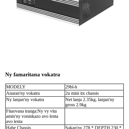
Ny famaritana vokatra
MODELY
29bl-h
Anaran'ny vokatra
2u mini itx chassis
Ny lanjan'ny vokatra
Net lanja 2.35kg, lanjan'ny
gross 2.9kg
Fitaovana tranga
:
Ny vy vita
amin'ny voninkazo avo lenta
avo lenta
Habe Chassis
Sakan'ny 278 * DEPTH 230 *