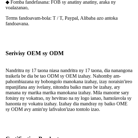
◆ Fomba fandefasana: FOB sy anatiny anatiny, araka ny
voalazanao,
Terms fandoavam-bola: T / T, Paypal, Alibaba azo antoka
fandoavana.
Serivisy OEM sy ODM
Nandritra ny 17 taona niasa nandritra ny 17 taona, dia nanangona
traikefa be dia be tao ODM sy OEM izahay. Nahomby am-
pahombiazana ny bobongolo manokana izahay, izay noraisin'ireo
mpanjifana any ivelany, nitondra baiko maro be izahay, ary
manana ny marika marika manokana izahay. Mila manome sary
fotsiny ny vokatrao, ny hevitrao na ny logo ianao, hamolavola sy
hanonta ny vokatra izahay. Izahay dia mandray ny baiko OME
sy ODM avy amin'ny lafivalon'izao tontolo izao.