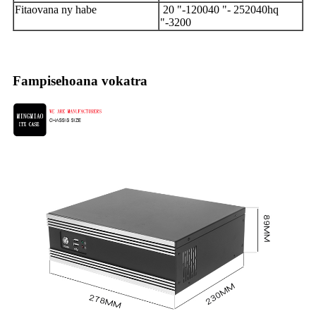
Fitaovana ny habe
20 "
-
1200
40 "
-
2520
40hq
"
-
3200
Fampisehoana vokatra