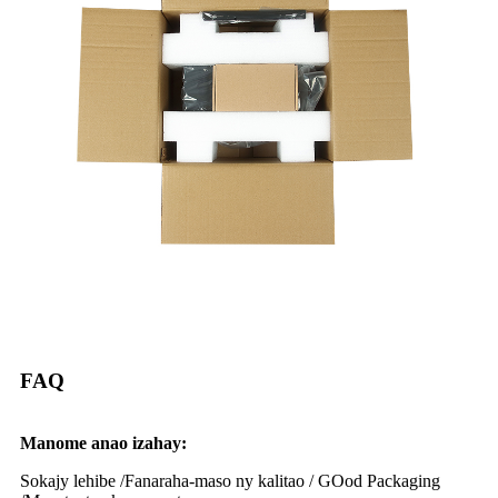
FAQ
Manome anao izahay:
Sokajy lehibe /
Fanaraha-maso ny kalitao / G
Ood Packaging