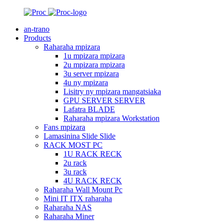
an-trano
Products
Raharaha mpizara
1u mpizara mpizara
2u mpizara mpizara
3u server mpizara
4u ny mpizara
Lisitry ny mpizara mangatsiaka
GPU SERVER SERVER
Lafatra BLADE
Raharaha mpizara Workstation
Fans mpizara
Lamasinina Slide Slide
RACK MOST PC
1U RACK RECK
2u rack
3u rack
4U RACK RECK
Raharaha Wall Mount Pc
Mini IT ITX raharaha
Raharaha NAS
Raharaha Miner