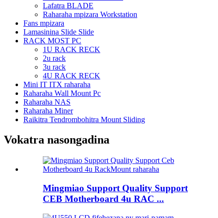
Lafatra BLADE
Raharaha mpizara Workstation
Fans mpizara
Lamasinina Slide Slide
RACK MOST PC
1U RACK RECK
2u rack
3u rack
4U RACK RECK
Mini IT ITX raharaha
Raharaha Wall Mount Pc
Raharaha NAS
Raharaha Miner
Raikitra Tendrombohitra Mount Sliding
Vokatra nasongadina
Mingmiao Support Quality Support
CEB Motherboard 4u RAC ...