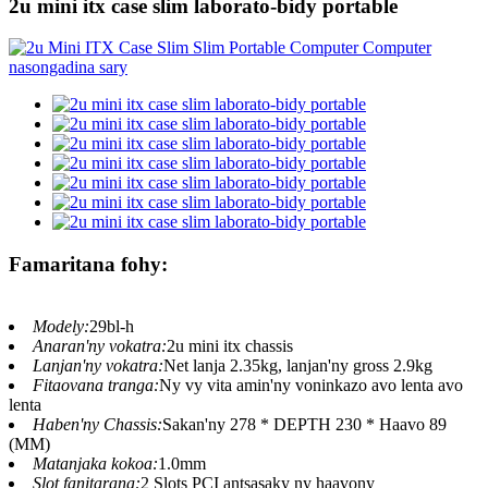
2u mini itx case slim laborato-bidy portable
Famaritana fohy:
Modely:
29bl-h
Anaran'ny vokatra:
2u mini itx chassis
Lanjan'ny vokatra:
Net lanja 2.35kg, lanjan'ny gross 2.9kg
Fitaovana tranga:
Ny vy vita amin'ny voninkazo avo lenta avo
lenta
Haben'ny Chassis:
Sakan'ny 278 * DEPTH 230 * Haavo 89
(MM)
Matanjaka kokoa:
1.0mm
Slot fanitarana:
2 Slots PCI antsasaky ny haavony