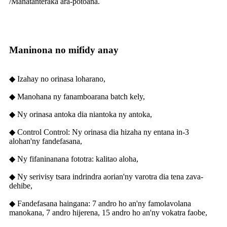
/
Manatanteraka ara-potoana.
Maninona no mifidy anay
◆ Izahay no orinasa loharano,
◆ Manohana ny fanamboarana batch kely,
◆ Ny orinasa antoka dia niantoka ny antoka,
◆ Control Control: Ny orinasa dia hizaha ny entana in-3
alohan'ny fandefasana,
◆ Ny fifaninanana fototra: kalitao aloha,
◆ Ny serivisy tsara indrindra aorian'ny varotra dia tena zava-
dehibe,
◆ Fandefasana haingana: 7 andro ho an'ny famolavolana
manokana, 7 andro hijerena, 15 andro ho an'ny vokatra faobe,